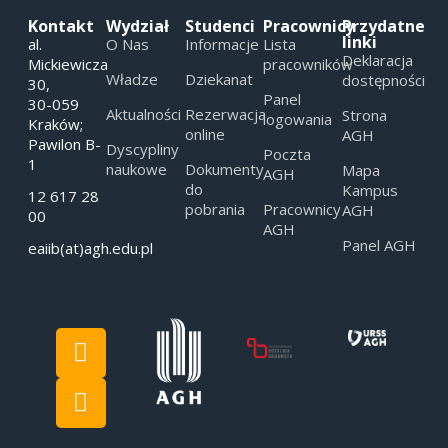
Kontakt
Wydział
Studenci
Pracownicy
Przydatne
linki
al.
O Nas
Informacje
Lista
Deklaracja
Mickiewicza
pracowników
Władze
Dziekanat
dostępności
30,
Panel
30-059
Aktualności
Rezerwacja
Strona
logowania
Kraków;
online
AGH
Pawilon B-
Dyscypliny
Poczta
1
naukowe
Dokumenty
Mapa
AGH
do
Kampus
12 617 28
pobrania
Pracownicy
AGH
00
AGH
Panel AGH
eaiib(at)agh.edu.pl