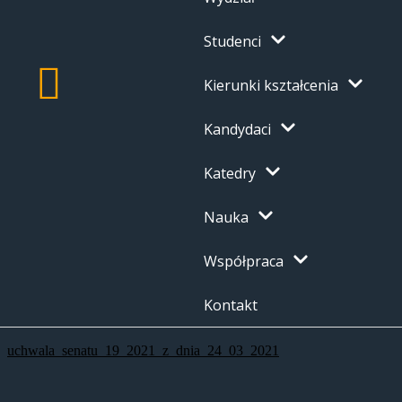
Studenci
Kierunki kształcenia
Kandydaci
Katedry
Nauka
Współpraca
Kontakt
uchwala_senatu_19_2021_z_dnia_24_03_2021