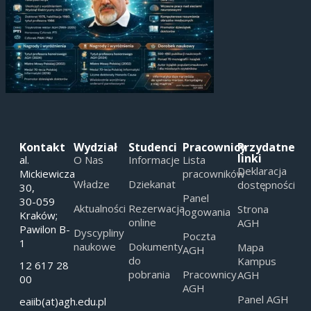
Kontakt
Wydział
Studenci
Pracownicy
Przydatne
linki
al.
O Nas
Informacje
Lista
Deklaracja
Mickiewicza
pracowników
Władze
Dziekanat
dostępności
30,
Panel
30-059
Aktualności
Rezerwacja
Strona
logowania
Kraków;
online
AGH
Pawilon B-
Dyscypliny
Poczta
1
naukowe
Dokumenty
Mapa
AGH
do
Kampus
12 617 28
pobrania
Pracownicy
AGH
00
AGH
Panel AGH
eaiib(at)agh.edu.pl