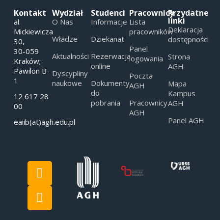
Kontakt
Wydział
Studenci
Pracownicy
Przydatne
linki
al.
O Nas
Informacje
Lista
Deklaracja
Mickiewicza
pracowników
Władze
Dziekanat
dostępności
30,
Panel
30-059
Aktualności
Rezerwacja
Strona
logowania
Kraków;
online
AGH
Pawilon B-
Dyscypliny
Poczta
1
naukowe
Dokumenty
Mapa
AGH
do
Kampus
12 617 28
pobrania
Pracownicy
AGH
00
AGH
Panel AGH
eaiib(at)agh.edu.pl