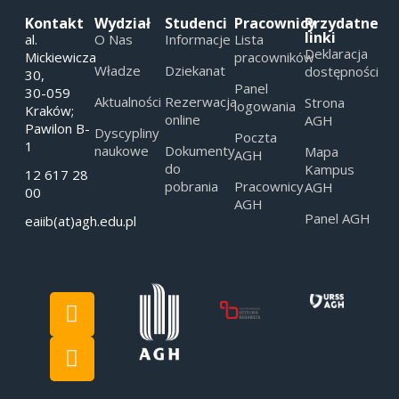
Kontakt
Wydział
Studenci
Pracownicy
Przydatne
linki
al.
O Nas
Informacje
Lista
Deklaracja
Mickiewicza
pracowników
Władze
Dziekanat
dostępności
30,
Panel
30-059
Aktualności
Rezerwacja
Strona
logowania
Kraków;
online
AGH
Pawilon B-
Dyscypliny
Poczta
1
naukowe
Dokumenty
Mapa
AGH
do
Kampus
12 617 28
pobrania
Pracownicy
AGH
00
AGH
Panel AGH
eaiib(at)agh.edu.pl