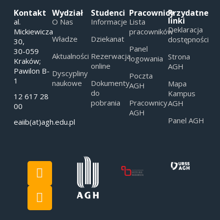
Kontakt
Wydział
Studenci
Pracownicy
Przydatne
linki
al.
O Nas
Informacje
Lista
Deklaracja
Mickiewicza
pracowników
Władze
Dziekanat
dostępności
30,
Panel
30-059
Aktualności
Rezerwacja
Strona
logowania
Kraków;
online
AGH
Pawilon B-
Dyscypliny
Poczta
1
naukowe
Dokumenty
Mapa
AGH
do
Kampus
12 617 28
pobrania
Pracownicy
AGH
00
AGH
Panel AGH
eaiib(at)agh.edu.pl