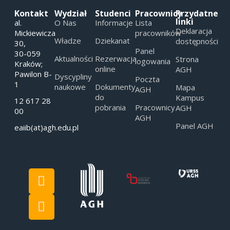
Kontakt
Wydział
Studenci
Pracownicy
Przydatne
linki
al.
O Nas
Informacje
Lista
Deklaracja
Mickiewicza
pracowników
Władze
Dziekanat
dostępności
30,
Panel
30-059
Aktualności
Rezerwacja
Strona
logowania
Kraków;
online
AGH
Pawilon B-
Dyscypliny
Poczta
1
naukowe
Dokumenty
Mapa
AGH
do
Kampus
12 617 28
pobrania
Pracownicy
AGH
00
AGH
Panel AGH
eaiib(at)agh.edu.pl