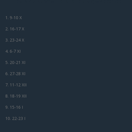
TERMINY ZJAZDÓW – SEMESTR ZIMOWY 2021/22
1. 9-10 X
2. 16-17 X
3. 23-24 X
4. 6-7 XI
5. 20-21 XI
6. 27-28 XI
7. 11-12 XII
8. 18-19 XII
9. 15-16 I
10. 22-23 I