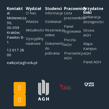
Kontakt
Wydział
Studenci
Pracownicy
Przydatne
linki
al.
O Nas
Informacje
Lista
Deklaracja
Mickiewicza
pracowników
Władze
Dziekanat
dostępności
30,
Panel
30-059
Aktualności
Rezerwacja
Strona
logowania
Kraków;
online
AGH
Pawilon B-
Dyscypliny
Poczta
1
naukowe
Dokumenty
Mapa
AGH
do
Kampus
12 617 28
pobrania
Pracownicy
AGH
00
AGH
Panel AGH
eaiib(at)agh.edu.pl