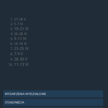
Terminy zajęć dla studentów niestacjonarnych w
semestrze letnim 2020/2021
27-28 II
5-7 III
19-21 III
26-28 III
9-11 IV
16-18 IV
23-25 IV
7-9 V
28-30 V
11-13 VI
WYDARZENIA WYDZIAŁOWE
OSIĄGNIĘCIA