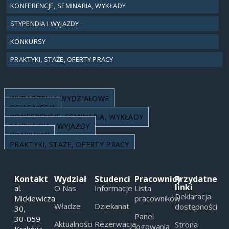
KONFERENCJE, SEMINARIA, WYKŁADY
STYPENDIA I WYJAZDY
KONKURSY
PRAKTYKI, STAŻE, OFERTY PRACY
WYDARZENIA WYDZIAŁOWE
OSIĄGNIĘCIA
KONFERENCJE, SEMINARIA, WYKŁADY
STYPENDIA I WYJAZDY
KONKURSY
PRAKTYKI, STAŻE, OFERTY PRACY
Kontakt
Wydział
Studenci
Pracownicy
Przydatne
linki
al.
O Nas
Informacje
Lista
Deklaracja
Mickiewicza
pracowników
Władze
Dziekanat
dostępności
30,
Panel
30-059
Aktualności
Rezerwacja
Strona
logowania
Kraków;