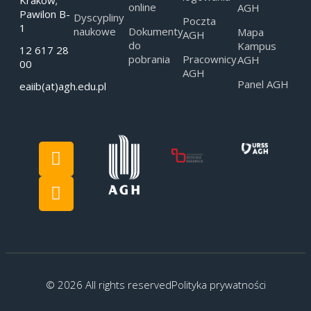
online
AGH
Pawilon B-
Dyscypliny
Poczta
1
naukowe
Dokumenty
Mapa
AGH
do
Kampus
12 617 28
pobrania
Pracownicy
AGH
00
AGH
Panel AGH
eaiib(at)agh.edu.pl
© 2026 All rights reserved
Polityka prywatności