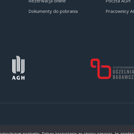
Rezerwacja online
Poczta AGH
Dokumenty do pobrania
Pracownicy 
 najwyższym poziomie. Dalsze korzystanie ze strony oznacza, że zgadzas