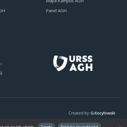
Mapa Kampus AGH
AGH
Panel AGH
Created by:
G.Kocyłowski
z się na ich użycie.
Zgoda
Polityka prywatności