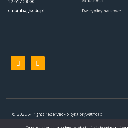
Aktualności
12 617 28 00
eaiib(at)agh.edu.pl
Dyscypliny naukowe
© 2026 All rights reserved
Polityka prywatności
Ta strona korzysta z ciasteczek aby świadczyć usługi na