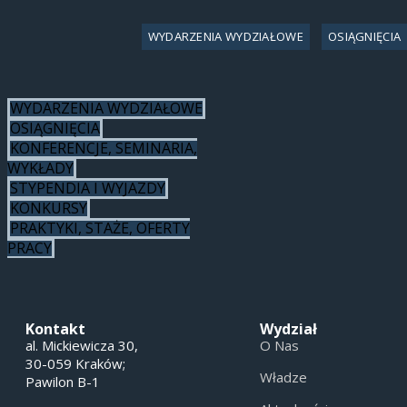
WYDARZENIA WYDZIAŁOWE
OSIĄGNIĘCIA
WYDARZENIA WYDZIAŁOWE
OSIĄGNIĘCIA
KONFERENCJE, SEMINARIA,
WYKŁADY
STYPENDIA I WYJAZDY
KONKURSY
PRAKTYKI, STAŻE, OFERTY
PRACY
Kontakt
Wydział
al. Mickiewicza 30,
O Nas
30-059 Kraków;
Władze
Pawilon B-1