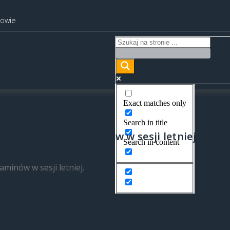
kowie
Exact matches only
Search in title
Terminy Egzaminów w sesji letniej
Search in content
inów w sesji letniej.