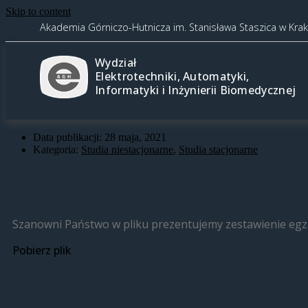
Skip to content
Akademia Górniczo-Hutnicza im. Stanisława Staszica w Kra
Wydział
Elektrotechniki, Automatyki,
Informatyki i Inżynierii Biomedycznej
Data publikacji:
28 maja, 2021
Kategoria:
Studia niestacjonarne
,
Studia stacjonarne
Szanowni Państwo w pliku prezentujemy zestawienie egzam
Pobierz plik