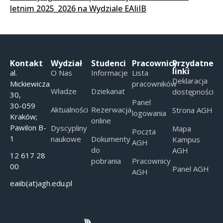
letnim 2025_2026 na Wydziale EAIiIB
Kontakt
Wydział
Studenci
Pracownicy
Przydatne
linki
al.
O Nas
Informacje
Lista
Deklaracja
Mickiewicza
pracowników
Władze
Dziekanat
dostępności
30,
Panel
30-059
Aktualności
Rezerwacja
Strona AGH
logowania
Kraków;
online
Pawilon B-
Dyscypliny
Mapa
Poczta
1
naukowe
Dokumenty
Kampus
AGH
do
AGH
12 617 28
pobrania
Pracownicy
00
Panel AGH
AGH
eaiib(at)agh.edu.pl