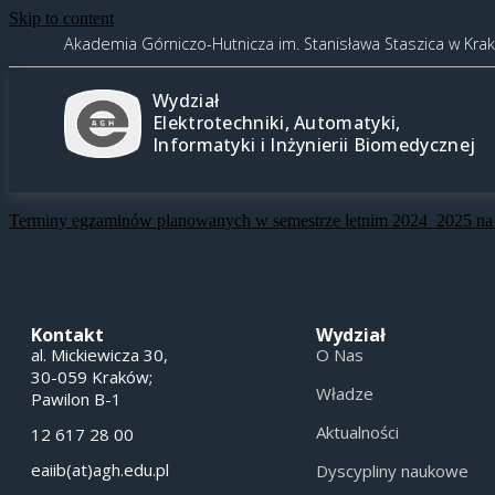
Skip to content
Akademia Górniczo-Hutnicza im. Stanisława Staszica w Kra
Wydział
Elektrotechniki, Automatyki,
Informatyki i Inżynierii Biomedycznej
Terminy egzaminów planowanych w semestrze letnim 2024_2025 na
Kontakt
Wydział
al. Mickiewicza 30,
O Nas
30-059 Kraków;
Władze
Pawilon B-1
Aktualności
12 617 28 00
eaiib(at)agh.edu.pl
Dyscypliny naukowe