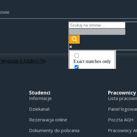
kowie
 Wydziale EAIiIB(1-70)
Exact matches only
Search in title
Search in content
Studenci
Pracownicy
Informacje
Lista pracow
Dziekanat
Panel logowa
Rezerwacja online
Poczta AGH
Dokumenty do pobrania
Pracownicy 