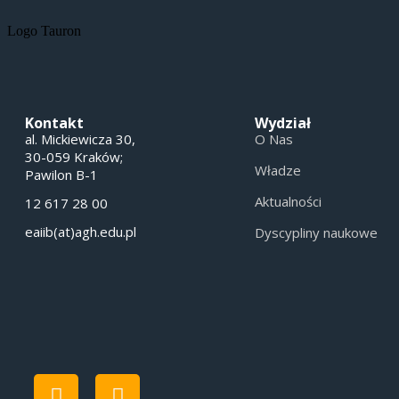
Logo Tauron
Kontakt
Wydział
al. Mickiewicza 30,
O Nas
30-059 Kraków;
Władze
Pawilon B-1
Aktualności
12 617 28 00
eaiib(at)agh.edu.pl
Dyscypliny naukowe