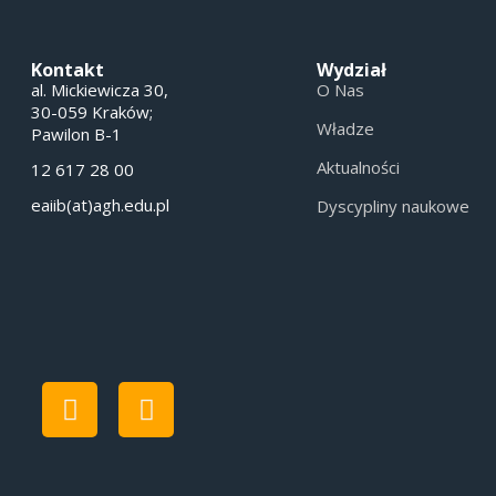
Kontakt
Wydział
al. Mickiewicza 30,
O Nas
30-059 Kraków;
Władze
Pawilon B-1
Aktualności
12 617 28 00
eaiib(at)agh.edu.pl
Dyscypliny naukowe