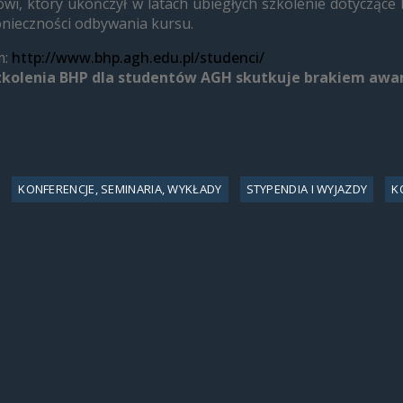
, który ukończył w latach ubiegłych szkolenie dotyczące 
onieczności odbywania kursu.
m:
http://www.bhp.agh.edu.pl/studenci/
kolenia BHP dla studentów AGH skutkuje brakiem awan
KONFERENCJE, SEMINARIA, WYKŁADY
STYPENDIA I WYJAZDY
K