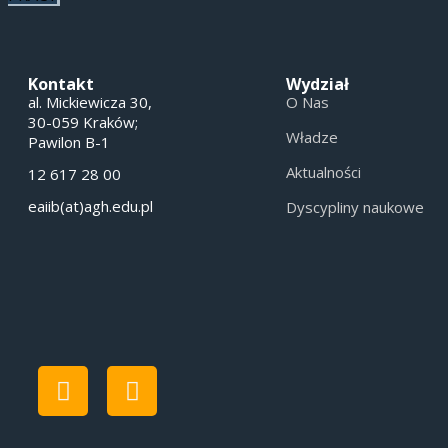
Kontakt
Wydział
al. Mickiewicza 30,
O Nas
30-059 Kraków;
Władze
Pawilon B-1
Aktualności
12 617 28 00
eaiib(at)agh.edu.pl
Dyscypliny naukowe