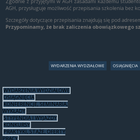
Zgodnie z przyjętymi w AGH zasadami każdemu studentowi
AGH, przysługuje możliwość przepisania szkolenia bez k
Szczegóły dotyczące przepisania znajdują się pod adrese
Przypominamy, że brak zaliczenia obowiązkowego sz
WYDARZENIA WYDZIAŁOWE
OSIĄGNIĘCIA
WYDARZENIA WYDZIAŁOWE
OSIĄGNIĘCIA
KONFERENCJE, SEMINARIA,
WYKŁADY
STYPENDIA I WYJAZDY
KONKURSY
PRAKTYKI, STAŻE, OFERTY
PRACY