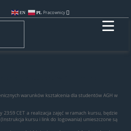
Pracownicy
EN
PL
łcenia dla studentów AGH online
ienicznych warunków kształcenia dla studentów AGH w
 23:59 CET a realizacja zajęć w ramach kursu, będzie
Instrukcja kursu i link do logowania) umieszczone są