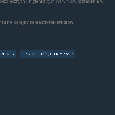
bezpiecznych i higienicznych warunków kształcenia w
su na kolejny semestr/rok studiów.
ONKURSY
PRAKTYKI, STAŻE, OFERTY PRACY