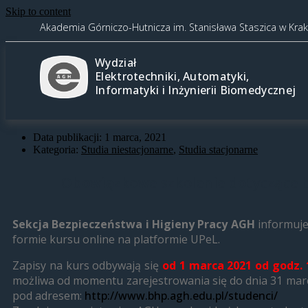
Skip to content
Akademia Górniczo-Hutnicza im. Stanisława Staszica w Kra
Wydział
Elektrotechniki, Automatyki,
Informatyki i Inżynierii Biomedycznej
Data publikacji:
1 marca, 2021
Kategoria:
Studia niestacjonarne
,
Studia stacjonarne
Obowiązkowe szkolenie dotyczące b
Sekcja Bezpieczeństwa i Higieny Pracy AGH
informuje
formie kursu online na platformie UPeL.
Zapisy na kurs odbywają się
od 1 marca 2021 od godz. 
możliwa od momentu zarejestrowania się do dnia 31 marca
pod adresem:
http://www.bhp.agh.edu.pl/studenci/