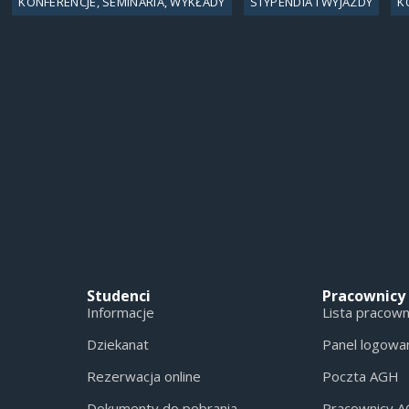
KONFERENCJE, SEMINARIA, WYKŁADY
STYPENDIA I WYJAZDY
K
Studenci
Pracownicy
Informacje
Lista pracow
Dziekanat
Panel logowa
Rezerwacja online
Poczta AGH
Dokumenty do pobrania
Pracownicy 