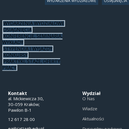
WYDARZENIA WYDZIAŁOWE
OSIĄGNIĘCIA
WYDARZENIA WYDZIAŁOWE
OSIĄGNIĘCIA
KONFERENCJE, SEMINARIA,
WYKŁADY
STYPENDIA I WYJAZDY
KONKURSY
PRAKTYKI, STAŻE, OFERTY
PRACY
Kontakt
Wydział
al. Mickiewicza 30,
O Nas
30-059 Kraków;
Władze
Pawilon B-1
Aktualności
12 617 28 00
eaiib(at)agh.edu.pl
Dyscypliny naukowe