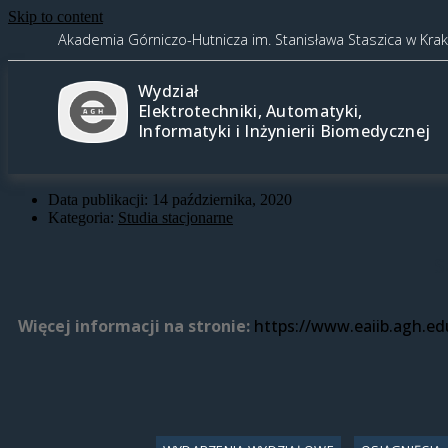
Skip to content
Akademia Górniczo-Hutnicza im. Stanisława Staszica w Kra
Wydział
Elektrotechniki, Automatyki,
Informatyki i Inżynierii Biomedycznej
Data publikacji:
14 października, 2020
Kategoria:
Studia stacjonarne
S
Więcej informacji na stronie:
https://www.eaiib.agh.ed