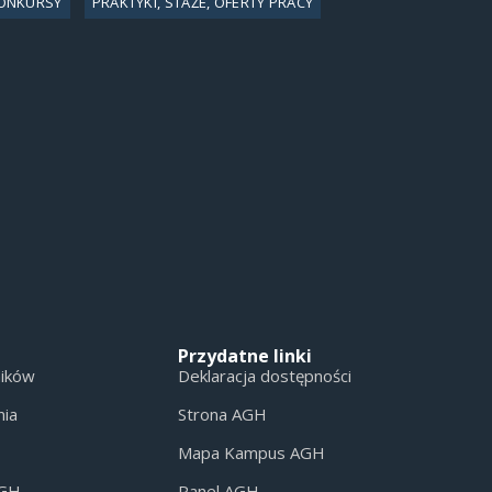
ONKURSY
PRAKTYKI, STAŻE, OFERTY PRACY
Przydatne linki
ników
Deklaracja dostępności
nia
Strona AGH
Mapa Kampus AGH
AGH
Panel AGH