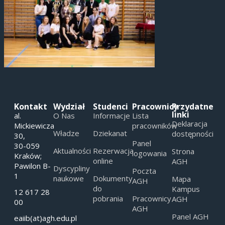
Kontakt
Wydział
Studenci
Pracownicy
Przydatne
linki
al.
O Nas
Informacje
Lista
Deklaracja
Mickiewicza
pracowników
Władze
Dziekanat
dostępności
30,
Panel
30-059
Aktualności
Rezerwacja
Strona
logowania
Kraków;
online
AGH
Pawilon B-
Dyscypliny
Poczta
1
naukowe
Dokumenty
Mapa
AGH
do
Kampus
12 617 28
pobrania
Pracownicy
AGH
00
AGH
Panel AGH
eaiib(at)agh.edu.pl