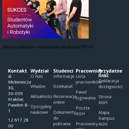
Sukces-studentów-Automatyki-i-Robotyki-FPGA
Kontakt
Wydział
Studenci
Pracownicy
Przydatne
linki
al.
O Nas
Informacje
Lista
Deklaracja
Mickiewicza
pracowników
Władze
Dziekanat
dostępności
30,
Panel
30-059
Aktualności
Rezerwacja
Strona
logowania
Kraków;
online
AGH
Pawilon B-
Dyscypliny
Poczta
1
naukowe
Dokumenty
Mapa
AGH
do
Kampus
12 617 28
pobrania
Pracownicy
AGH
00