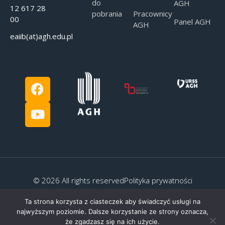
do
AGH
12 617 28
pobrania
Pracownicy
00
Panel AGH
AGH
eaiib(at)agh.edu.pl
© 2026 All rights reserved
Polityka prywatności
Ta strona korzysta z ciasteczek aby świadczyć usługi na
najwyższym poziomie. Dalsze korzystanie ze strony oznacza,
że zgadzasz się na ich użycie.
Created by:
G.Kocyłowski