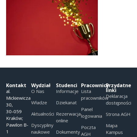
Kontakt
Wydział
Studenci
Pracownicy
Przydatne
linki
al.
O Nas
Informacje
Lista
Deklaracja
Mickiewicza
pracowników
Władze
Dziekanat
dostępności
30,
Panel
30-059
Aktualności
Rezerwacja
Strona AGH
logowania
Kraków;
online
Pawilon B-
Dyscypliny
Mapa
Poczta
1
naukowe
Dokumenty
Kampus
AGH