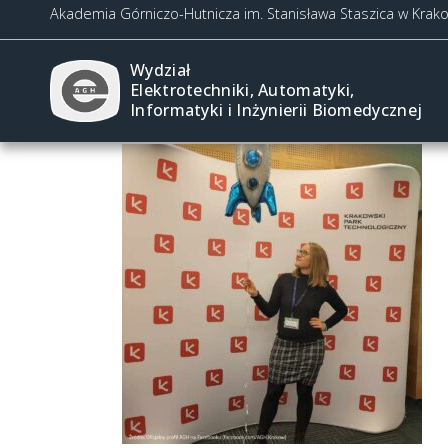
Akademia Górniczo-Hutnicza im. Stanisława Staszica w Krak
Wydział
Elektrotechniki, Automatyki,
Informatyki i Inżynierii Biomedycznej