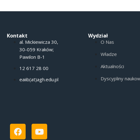
Kontakt
Wydział
al. Mickiewicza 30,
O Nas
30-059 Kraków;
Władze
Pawilon B-1
Aktualności
12 617 28 00
Dyscypliny nauko
eaiib(at)agh.edu.pl