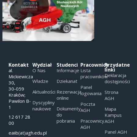
Kontakt
Wydział
Studenci
Pracownicy
Przydatne
linki
al.
O Nas
Informacje
Lista
Deklaracja
Mickiewicza
pracowników
Władze
Dziekanat
dostępności
30,
Panel
30-059
Aktualności
Rezerwacja
Strona
logowania
Kraków;
online
AGH
Pawilon B-
Dyscypliny
Poczta
1
naukowe
Dokumenty
Mapa
AGH
do
Kampus
12 617 28
pobrania
Pracownicy
AGH
00
AGH
Panel AGH
eaiib(at)agh.edu.pl