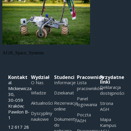
AGH_Space_Systems
Kontakt
Wydział
Studenci
Pracownicy
Przydatne
linki
al.
O Nas
Informacje
Lista
Deklaracja
Mickiewicza
pracowników
Władze
Dziekanat
dostępności
30,
Panel
30-059
Aktualności
Rezerwacja
Strona
logowania
Kraków;
online
AGH
Pawilon B-
Dyscypliny
Poczta
1
naukowe
Dokumenty
Mapa
AGH
do
Kampus
12 617 28
pobrania
Pracownicy
AGH