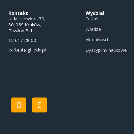
Kontakt
Wydział
al. Mickiewicza 30,
O Nas
30-059 Kraków;
Władze
Pawilon B-1
Aktualności
12 617 28 00
eaiib(at)agh.edu.pl
Dyscypliny naukowe