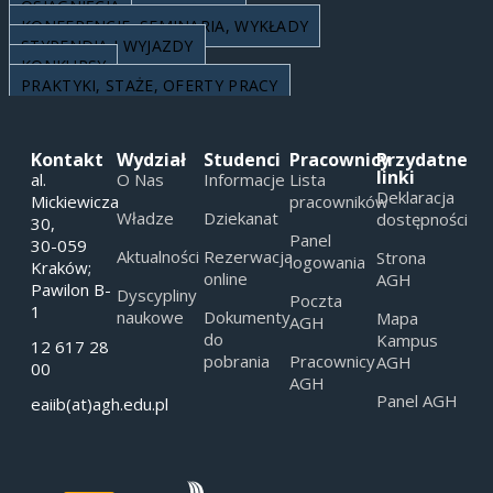
OSIĄGNIĘCIA
KONFERENCJE, SEMINARIA, WYKŁADY
STYPENDIA I WYJAZDY
KONKURSY
PRAKTYKI, STAŻE, OFERTY PRACY
Kontakt
Wydział
Studenci
Pracownicy
Przydatne
linki
al.
O Nas
Informacje
Lista
Deklaracja
Mickiewicza
pracowników
Władze
Dziekanat
dostępności
30,
Panel
30-059
Aktualności
Rezerwacja
Strona
logowania
Kraków;
online
AGH
Pawilon B-
Dyscypliny
Poczta
1
naukowe
Dokumenty
Mapa
AGH
do
Kampus
12 617 28
pobrania
Pracownicy
AGH
00
AGH
Panel AGH
eaiib(at)agh.edu.pl