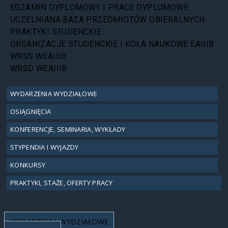
EGZAMIN DYPLOMOWY I PRACE DYPLOMOWE
UCZELNIANA BAZA PRZEDMIOTÓW OBIERALNYCH
PRAKTYKI STUDENCKIE
ORGANIZACJE STUDENCKIE I KOŁA NAUKOWE EAIIIB
WRSS WEAIIIB
WRSD WEAIIIB
WYDARZENIA WYDZIAŁOWE
OSIĄGNIĘCIA
KONFERENCJE, SEMINARIA, WYKŁADY
STYPENDIA I WYJAZDY
KONKURSY
PRAKTYKI, STAŻE, OFERTY PRACY
WYDARZENIA WYDZIAŁOWE