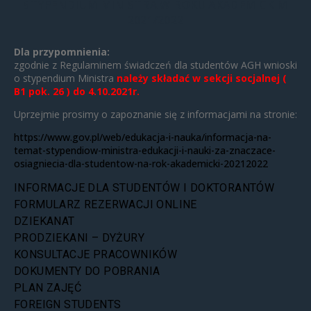
STYPENDIUM MINISTRA W ROKU AKADEMICKIM
2021/2022
Dla przypomnienia:
zgodnie z Regulaminem świadczeń dla studentów AGH wnioski
o stypendium Ministra
należy składać w sekcji socjalnej (
B1 pok. 26 ) do 4.10.2021r.
Uprzejmie prosimy o zapoznanie się z informacjami na stronie:
https://www.gov.pl/web/edukacja-i-nauka/informacja-na-
temat-stypendiow-ministra-edukacji-i-nauki-za-znaczace-
osiagniecia-dla-studentow-na-rok-akademicki-20212022
INFORMACJE DLA STUDENTÓW I DOKTORANTÓW
FORMULARZ REZERWACJI ONLINE
DZIEKANAT
PRODZIEKANI – DYŻURY
KONSULTACJE PRACOWNIKÓW
DOKUMENTY DO POBRANIA
PLAN ZAJĘĆ
FOREIGN STUDENTS