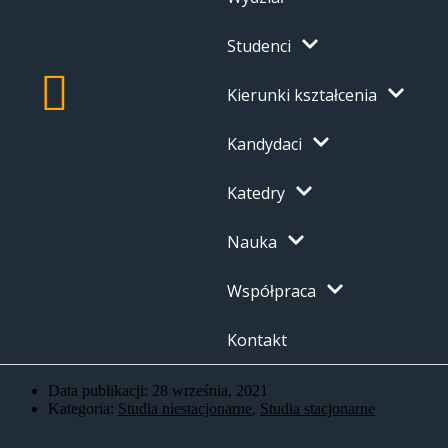
Studenci
Kierunki kształcenia
Kandydaci
Katedry
Nauka
Współpraca
Kontakt
Data publikacji:
28 września, 2021
Kategoria:
Studia niestacjonarne
,
Studia stacjonarne