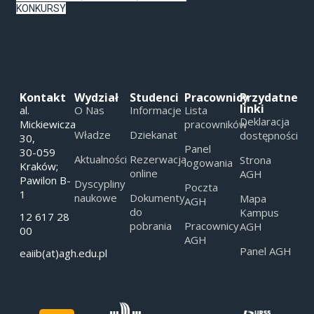
KONKURSY
Kontakt
Wydział
Studenci
Pracownicy
Przydatne
linki
al.
O Nas
Informacje
Lista
Deklaracja
Mickiewicza
pracowników
Władze
Dziekanat
dostępności
30,
Panel
30-059
Aktualności
Rezerwacja
Strona
logowania
Kraków;
online
AGH
Pawilon B-
Dyscypliny
Poczta
1
naukowe
Dokumenty
Mapa
AGH
do
Kampus
12 617 28
pobrania
Pracownicy
AGH
00
AGH
Panel AGH
eaiib(at)agh.edu.pl