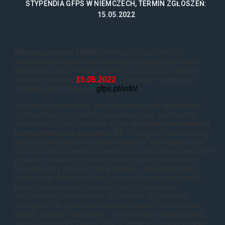
STYPENDIA GFPS W NIEMCZECH, TERMIN ZGŁOSZEŃ:
15.05.2022
Stowarzyszenia GFPS
informuje o naborze na
semestralne stypendium naszego Stowarzyszenia w
Niemczech w semestrze zimowy 2022/2023. Termin
zgłoszeń upływa
15.05.2022
. Dokładne informacje
znajdują się na stronie
gfps.pl/info/
Program stypendialny jest skierowany do studentów i
doktorantów wszystkich kierunków oraz asystentów
naukowych, którzy posługują się
językiem niemieckim
przynajmniej na poziomie B1
. Oferujemy semestralny
pobyt na niemieckich uniwersytetach. Wymogiem, jaki
GFPS-Polska stawia stypendystom, jest przeprowadzenie
projektu naukowego na wybrany przez siebie temat.
Projekt może przyjąć formę referatu, doświadczenia,
badania itp. Mile widziane jest nawiązanie do swojej
pracy dyplomowej: licencjackiej, inżynierskiej,
magisterskiej, doktorskiej. W ramach stypendium
oferujemy nie tylko finansowanie pobytu, ale również
bogaty program kulturalny – w tym dwa obowiązkowe
seminaria na początku i końcu semestru – oraz opiekę