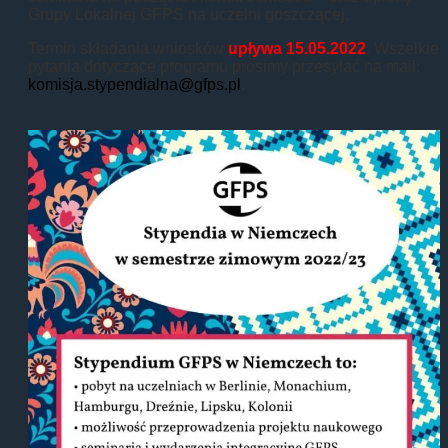
Grupy Lokalnej GFPS na uczelni goszczącej.
Termin składania wniosków
upływa 15.05.2022
. Wszelkie
pytania dotyczące programu prosimy przesyłać na mail:
komisja.stypendialna@gfps.pl
.