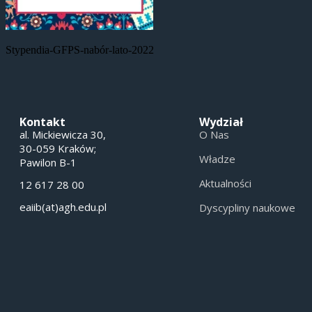
Stypendia-GFPS-nabór-lato-2022
Kontakt
Wydział
al. Mickiewicza 30,
O Nas
30-059 Kraków;
Władze
Pawilon B-1
Aktualności
12 617 28 00
eaiib(at)agh.edu.pl
Dyscypliny naukowe