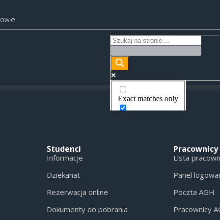
kowie
Exact matches only
Search in title
Search in content
Studenci
Pracownicy
Informacje
Lista pracow
Dziekanat
Panel logowa
Rezerwacja online
Poczta AGH
Dokumenty do pobrania
Pracownicy 