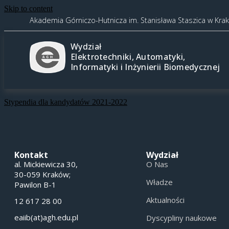
Skip to content
Akademia Górniczo-Hutnicza im. Stanisława Staszica w Kra
Wydział
Elektrotechniki, Automatyki,
Informatyki i Inżynierii Biomedycznej
Stypendia dla kandydatów 2021-2022
Kontakt
Wydział
al. Mickiewicza 30,
O Nas
30-059 Kraków;
Władze
Pawilon B-1
Aktualności
12 617 28 00
eaiib(at)agh.edu.pl
Dyscypliny naukowe