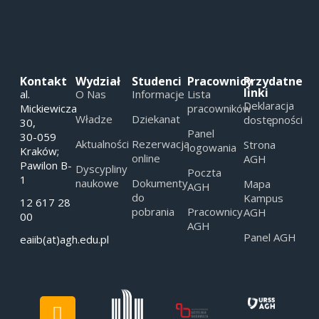
Kontakt
Wydział
Studenci
Pracownicy
Przydatne
linki
al.
O Nas
Informacje
Lista
Deklaracja
Mickiewicza
pracowników
Władze
Dziekanat
dostępności
30,
Panel
30-059
Aktualności
Rezerwacja
Strona
logowania
Kraków;
online
AGH
Pawilon B-
Dyscypliny
Poczta
1
naukowe
Dokumenty
Mapa
AGH
do
Kampus
12 617 28
pobrania
Pracownicy
AGH
00
AGH
Panel AGH
eaiib(at)agh.edu.pl