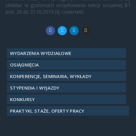
składać w godzinach urzędowania sekcji socjalnej B1
pok. 26 do 31.10.2019 (tj. czwartek)
WYDARZENIA WYDZIAŁOWE
OSIĄGNIĘCIA
KONFERENCJE, SEMINARIA, WYKŁADY
STYPENDIA I WYJAZDY
KONKURSY
PRAKTYKI, STAŻE, OFERTY PRACY