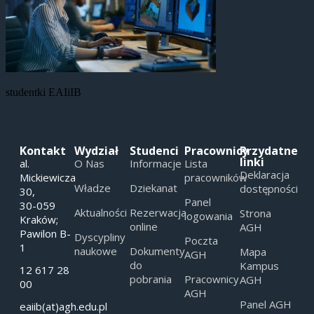
studentki EAIiIB
Kontakt
Wydział
Studenci
Pracownicy
Przydatne
linki
al.
O Nas
Informacje
Lista
Deklaracja
Mickiewicza
pracowników
Władze
Dziekanat
dostępności
30,
Panel
30-059
Aktualności
Rezerwacja
Strona
logowania
Kraków;
online
AGH
Pawilon B-
Dyscypliny
Poczta
1
naukowe
Dokumenty
Mapa
AGH
do
Kampus
12 617 28
pobrania
Pracownicy
AGH
00
AGH
Panel AGH
eaiib(at)agh.edu.pl