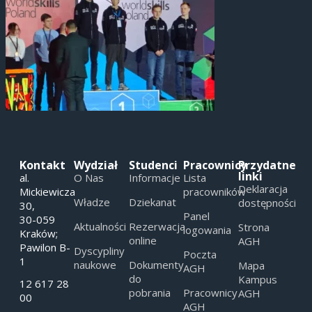
Kontakt
Wydział
Studenci
Pracownicy
Przydatne
linki
al.
O Nas
Informacje
Lista
Deklaracja
Mickiewicza
pracowników
Władze
Dziekanat
dostępności
30,
Panel
30-059
Aktualności
Rezerwacja
Strona
logowania
Kraków;
online
AGH
Pawilon B-
Dyscypliny
Poczta
1
naukowe
Dokumenty
Mapa
AGH
do
Kampus
12 617 28
pobrania
Pracownicy
AGH
00
AGH