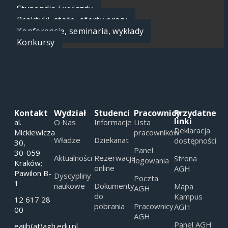
Stypendia i wyjazdy
Praktyki, staże, oferty pracy
Konferencje, seminaria, wykłady
Konkursy
Kontakt
Wydział
Studenci
Pracownicy
Przydatne
linki
al.
O Nas
Informacje
Lista
Deklaracja
Mickiewicza
pracowników
Władze
Dziekanat
dostępności
30,
Panel
30-059
Aktualności
Rezerwacja
Strona
logowania
Kraków;
online
AGH
Pawilon B-
Dyscypliny
Poczta
1
naukowe
Dokumenty
Mapa
AGH
do
Kampus
12 617 28
pobrania
Pracownicy
AGH
00
AGH
Panel AGH
eaiib(at)agh.edu.pl