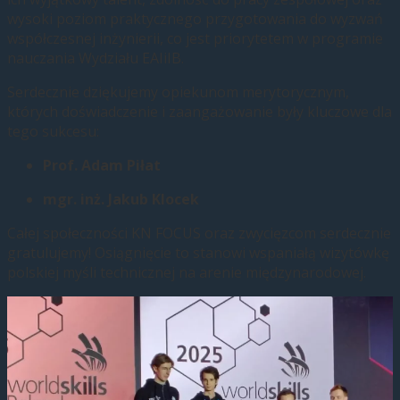
wysoki poziom praktycznego przygotowania do wyzwań
współczesnej inżynierii, co jest priorytetem w programie
nauczania Wydziału EAIiIB.
Serdecznie dziękujemy opiekunom merytorycznym,
których doświadczenie i zaangażowanie były kluczowe dla
tego sukcesu:
Prof. Adam Piłat
mgr. inż. Jakub Klocek
Całej społeczności KN FOCUS oraz zwycięzcom serdecznie
gratulujemy! Osiągnięcie to stanowi wspaniałą wizytówkę
polskiej myśli technicznej na arenie międzynarodowej.