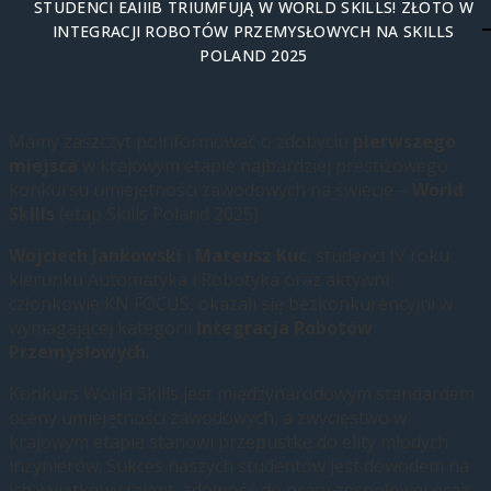
STUDENCI EAIIIB TRIUMFUJĄ W WORLD SKILLS! ZŁOTO W
INTEGRACJI ROBOTÓW PRZEMYSŁOWYCH NA SKILLS
POLAND 2025
Mamy zaszczyt poinformować o zdobyciu
pierwszego
miejsca
w krajowym etapie najbardziej prestiżowego
konkursu umiejętności zawodowych na świecie –
World
Skills
(etap Skills Poland 2025).
Wojciech Jankowski
i
Mateusz Kuc
, studenci IV roku
kierunku Automatyka i Robotyka oraz aktywni
członkowie KN FOCUS, okazali się bezkonkurencyjni w
wymagającej kategorii
Integracja Robotów
Przemysłowych
.
Konkurs World Skills jest międzynarodowym standardem
oceny umiejętności zawodowych, a zwycięstwo w
krajowym etapie stanowi przepustkę do elity młodych
inżynierów. Sukces naszych studentów jest dowodem na
ich wyjątkowy talent, zdolność do pracy zespołowej oraz