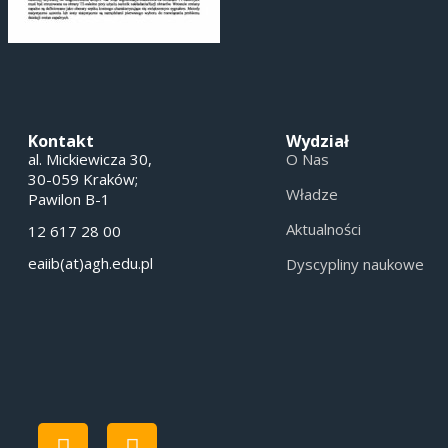
Kontakt
Wydział
al. Mickiewicza 30,
O Nas
30-059 Kraków;
Władze
Pawilon B-1
Aktualności
12 617 28 00
eaiib(at)agh.edu.pl
Dyscypliny naukowe