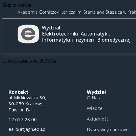
Skip to content
Akademia Górniczo-Hutnicza im. Stanisława Staszica w Kra
Wydział
Elektrotechniki, Automatyki,
Informatyki i Inżynierii Biomedycznej
stawki_swiadczen_2023-24
Kontakt
Wydział
al. Mickiewicza 30,
O Nas
30-059 Kraków;
Władze
Pawilon B-1
Aktualności
12 617 28 00
eaiib(at)agh.edu.pl
Dyscypliny naukowe