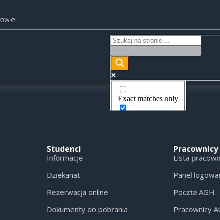
kowie
Exact matches only
Search in title
Search in content
Studenci
Pracownicy
Informacje
Lista pracow
Dziekanat
Panel logowa
Rezerwacja online
Poczta AGH
Dokumenty do pobrania
Pracownicy 