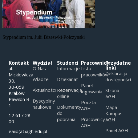
Stypendium im. Julii Bizeswki-Polczynski
Kontakt
Wydział
Studenci
Pracownicy
Przydatne
linki
al.
O Nas
Informacje
Lista
Deklaracja
Mickiewicza
pracowników
Władze
Dziekanat
dostępności
30,
Panel
30-059
Aktualności
Rezerwacja
Strona
logowania
Kraków;
online
AGH
Pawilon B-
Dyscypliny
Poczta
1
naukowe
Dokumenty
Mapa
AGH
do
Kampus
12 617 28
pobrania
Pracownicy
AGH
00
AGH
Panel AGH
eaiib(at)agh.edu.pl