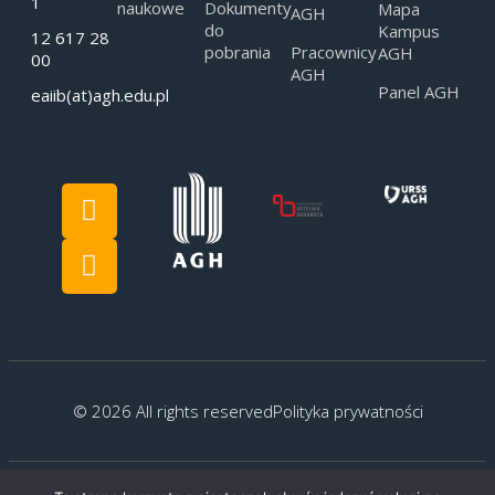
1
naukowe
Dokumenty
Mapa
AGH
do
Kampus
12 617 28
pobrania
Pracownicy
AGH
00
AGH
Panel AGH
eaiib(at)agh.edu.pl
© 2026 All rights reserved
Polityka prywatności