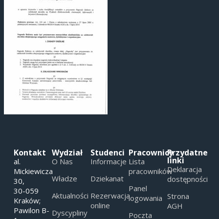
Kontakt
Wydział
Studenci
Pracownicy
Przydatne
linki
al.
O Nas
Informacje
Lista
Deklaracja
Mickiewicza
pracowników
Władze
Dziekanat
dostępności
30,
Panel
30-059
Aktualności
Rezerwacja
Strona
logowania
Kraków;
online
AGH
Pawilon B-
Dyscypliny
Poczta