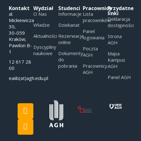
Kontakt
Wydział
Studenci
Pracownicy
Przydatne
linki
al.
O Nas
Informacje
Lista
Deklaracja
Mickiewicza
pracowników
Władze
Dziekanat
dostępności
30,
Panel
30-059
Aktualności
Rezerwacja
Strona
logowania
Kraków;
online
AGH
Pawilon B-
Dyscypliny
Poczta
1
naukowe
Dokumenty
Mapa
AGH
do
Kampus
12 617 28
pobrania
Pracownicy
AGH
00
AGH
Panel AGH
eaiib(at)agh.edu.pl