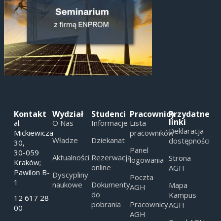
Kontakt
Wydział
Studenci
Pracownicy
Przydatne
linki
al.
O Nas
Informacje
Lista
Deklaracja
Mickiewicza
pracowników
Władze
Dziekanat
dostępności
30,
Panel
30-059
Aktualności
Rezerwacja
Strona
logowania
Kraków;
online
AGH
Pawilon B-
Dyscypliny
Poczta
1
naukowe
Dokumenty
Mapa
AGH
do
Kampus
12 617 28
pobrania
Pracownicy
AGH
00
AGH