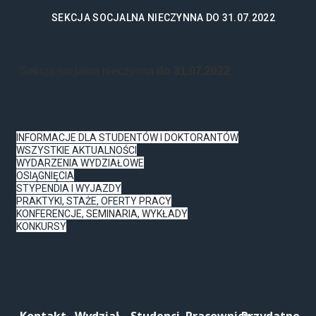
SEKCJA SOCJALNA NIECZYNNA DO 31.07.2022
Sekcja socjalna nieczynna
do 31.07.2022
INFORMACJE DLA STUDENTÓW I DOKTORANTÓW
WSZYSTKIE AKTUALNOŚCI
WYDARZENIA WYDZIAŁOWE
OSIĄGNIĘCIA
STYPENDIA I WYJAZDY
PRAKTYKI, STAŻE, OFERTY PRACY
KONFERENCJE, SEMINARIA, WYKŁADY
KONKURSY
Kontakt
Wydział
Studenci
Pracownicy
Przydatne