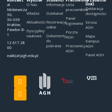
linki
al.
O Nas
Informacje
Lista
Deklaracja
Mickiewicza
pracowników
Władze
Dziekanat
dostępności
30,
Panel
30-059
Aktualności
Rezerwacja
Strona
logowania
Kraków;
online
AGH
Pawilon B-
Dyscypliny
Poczta
1
naukowe
Dokumenty
Mapa
AGH
do
Kampus
12 617 28
pobrania
Pracownicy
AGH
00
AGH
Panel AGH
eaiib(at)agh.edu.pl