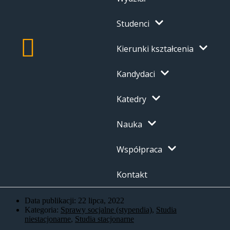
Studenci
Kierunki kształcenia
Kandydaci
Katedry
Nauka
Współpraca
Kontakt
Data publikacji:
22 lipca, 2022
Kategoria:
Sprawy socjalne (stypendia)
,
Studia
niestacjonarne
,
Studia stacjonarne