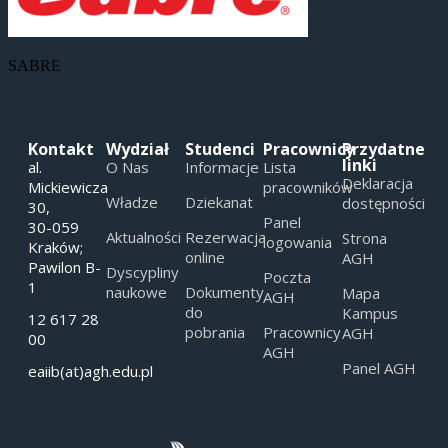
SABRE
Kontakt
Wydział
Studenci
Pracownicy
Przydatne
linki
al.
O Nas
Informacje
Lista
Deklaracja
Mickiewicza
pracowników
Władze
Dziekanat
dostępności
30,
Panel
30-059
Aktualności
Rezerwacja
Strona
logowania
Kraków;
online
AGH
Pawilon B-
Dyscypliny
Poczta
1
naukowe
Dokumenty
Mapa
AGH
do
Kampus
12 617 28
pobrania
Pracownicy
AGH
00
AGH
Panel AGH
eaiib(at)agh.edu.pl