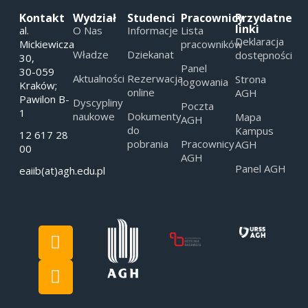
Kontakt
Wydział
Studenci
Pracownicy
Przydatne
linki
al.
O Nas
Informacje
Lista
Deklaracja
Mickiewicza
pracowników
Władze
Dziekanat
dostępności
30,
Panel
30-059
Aktualności
Rezerwacja
Strona
logowania
Kraków;
online
AGH
Pawilon B-
Dyscypliny
Poczta
1
naukowe
Dokumenty
Mapa
AGH
do
Kampus
12 617 28
pobrania
Pracownicy
AGH
00
AGH
Panel AGH
eaiib(at)agh.edu.pl