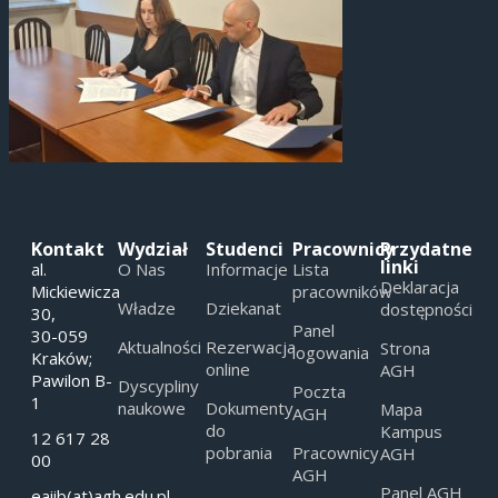
Kontakt
Wydział
Studenci
Pracownicy
Przydatne
linki
al.
O Nas
Informacje
Lista
Deklaracja
Mickiewicza
pracowników
Władze
Dziekanat
dostępności
30,
Panel
30-059
Aktualności
Rezerwacja
Strona
logowania
Kraków;
online
AGH
Pawilon B-
Dyscypliny
Poczta
1
naukowe
Dokumenty
Mapa
AGH
do
Kampus
12 617 28
pobrania
Pracownicy
AGH
00
AGH
Panel AGH
eaiib(at)agh.edu.pl