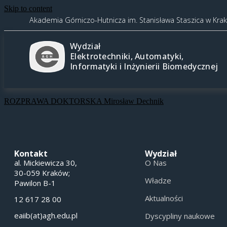
Skip to content
Akademia Górniczo-Hutnicza im. Stanisława Staszica w Kra
Wydział
Elektrotechniki, Automatyki,
Informatyki i Inżynierii Biomedycznej
ROZPRAWA DOKTORSKA Mirosław Dechnik
Kontakt
Wydział
al. Mickiewicza 30,
O Nas
30-059 Kraków;
Władze
Pawilon B-1
Aktualności
12 617 28 00
eaiib(at)agh.edu.pl
Dyscypliny naukowe