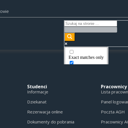
kowie
Exact matches only
Search in title
Search in content
Studenci
Pracownicy
Informacje
Lista pracow
Dziekanat
Panel logowa
Rezerwacja online
Poczta AGH
Dokumenty do pobrania
Pracownicy 