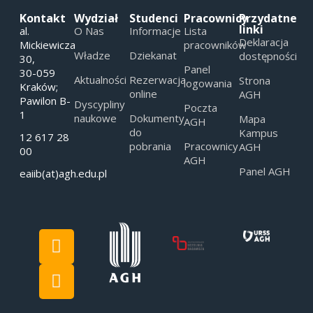
Kontakt
Wydział
Studenci
Pracownicy
Przydatne
linki
al.
O Nas
Informacje
Lista
Deklaracja
Mickiewicza
pracowników
Władze
Dziekanat
dostępności
30,
Panel
30-059
Aktualności
Rezerwacja
Strona
logowania
Kraków;
online
AGH
Pawilon B-
Dyscypliny
Poczta
1
naukowe
Dokumenty
Mapa
AGH
do
Kampus
12 617 28
pobrania
Pracownicy
AGH
00
AGH
Panel AGH
eaiib(at)agh.edu.pl