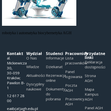
robotyka i automatyka biocybernetyka AGH
Kontakt
Wydział
Studenci
Pracownicy
Przydatne
linki
al.
O Nas
Informacje
Lista
Deklaracja
Mickiewicza
pracowników
Władze
Dziekanat
dostępności
30,
Panel
30-059
Aktualności
Rezerwacja
Strona
logowania
Kraków;
online
AGH
Pawilon B-
Dyscypliny
Poczta
1
naukowe
Dokumenty
Mapa
AGH
do
Kampus
12 617 28
pobrania
Pracownicy
AGH
00
AGH
Panel AGH
eaiib(at)agh.edu.pl