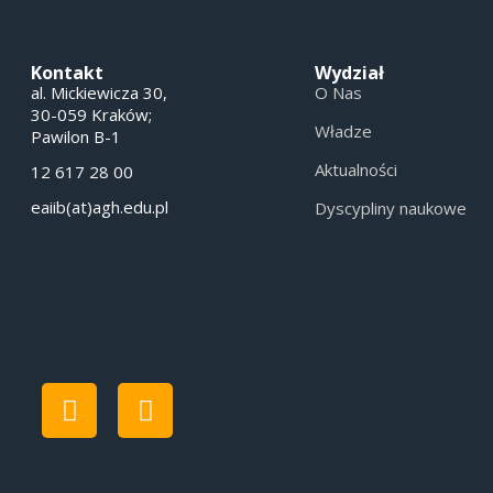
Kontakt
Wydział
al. Mickiewicza 30,
O Nas
30-059 Kraków;
Władze
Pawilon B-1
Aktualności
12 617 28 00
eaiib(at)agh.edu.pl
Dyscypliny naukowe