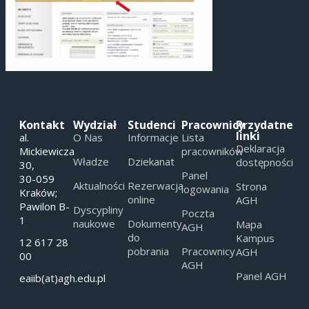
Kontakt
Wydział
Studenci
Pracownicy
Przydatne
linki
al.
O Nas
Informacje
Lista
Deklaracja
Mickiewicza
pracowników
Władze
Dziekanat
dostępności
30,
Panel
30-059
Aktualności
Rezerwacja
Strona
logowania
Kraków;
online
AGH
Pawilon B-
Dyscypliny
Poczta
1
naukowe
Dokumenty
Mapa
AGH
do
Kampus
12 617 28
pobrania
Pracownicy
AGH
00
AGH
Panel AGH
eaiib(at)agh.edu.pl