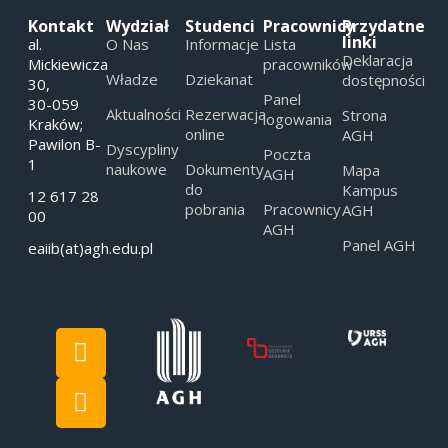
Kontakt
Wydział
Studenci
Pracownicy
Przydatne
linki
al.
O Nas
Informacje
Lista
Deklaracja
Mickiewicza
pracowników
Władze
Dziekanat
dostępności
30,
Panel
30-059
Aktualności
Rezerwacja
Strona
logowania
Kraków;
online
AGH
Pawilon B-
Dyscypliny
Poczta
1
naukowe
Dokumenty
Mapa
AGH
do
Kampus
12 617 28
pobrania
Pracownicy
AGH
00
AGH
Panel AGH
eaiib(at)agh.edu.pl