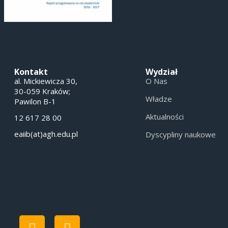
Kontakt
Wydział
al. Mickiewicza 30,
O Nas
30-059 Kraków;
Władze
Pawilon B-1
Aktualności
12 617 28 00
eaiib(at)agh.edu.pl
Dyscypliny naukowe