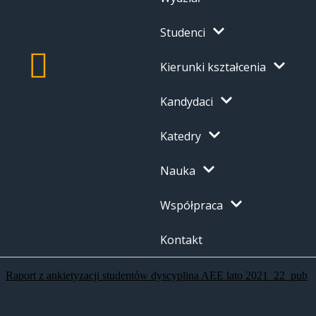
Studenci
Kierunki kształcenia
Kandydaci
Katedry
Nauka
Współpraca
Kontakt
Raport z ankietyzacji studentów dyscyplina AEE lato 2021_22_pub