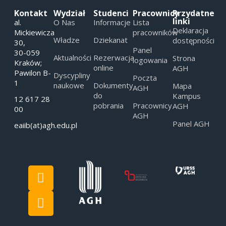
Kontakt
Wydział
Studenci
Pracownicy
Przydatne
linki
al.
O Nas
Informacje
Lista
Deklaracja
Mickiewicza
pracowników
Władze
Dziekanat
dostępności
30,
Panel
30-059
Aktualności
Rezerwacja
Strona
logowania
Kraków;
online
AGH
Pawilon B-
Dyscypliny
Poczta
1
naukowe
Dokumenty
Mapa
AGH
do
Kampus
12 617 28
pobrania
Pracownicy
AGH
00
AGH
Panel AGH
eaiib(at)agh.edu.pl