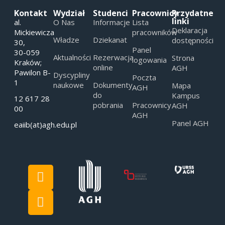
Kontakt
Wydział
Studenci
Pracownicy
Przydatne
linki
al.
O Nas
Informacje
Lista
Deklaracja
Mickiewicza
pracowników
Władze
Dziekanat
dostępności
30,
Panel
30-059
Aktualności
Rezerwacja
Strona
logowania
Kraków;
online
AGH
Pawilon B-
Dyscypliny
Poczta
1
naukowe
Dokumenty
Mapa
AGH
do
Kampus
12 617 28
pobrania
Pracownicy
AGH
00
AGH
Panel AGH
eaiib(at)agh.edu.pl