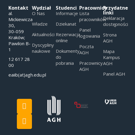
Kontakt
Wydział
Studenci
Pracownicy
Przydatne
linki
al.
O Nas
Informacje
Lista
Deklaracja
Mickiewicza
pracowników
Władze
Dziekanat
dostępności
30,
Panel
30-059
Aktualności
Rezerwacja
Strona
logowania
Kraków;
online
AGH
Pawilon B-
Dyscypliny
Poczta
1
naukowe
Dokumenty
Mapa
AGH
do
Kampus
12 617 28
pobrania
Pracownicy
AGH
00
AGH
Panel AGH
eaiib(at)agh.edu.pl